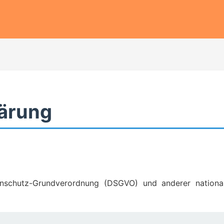
googletag
ärung
enschutz-Grundverordnung (DSGVO) und anderer national