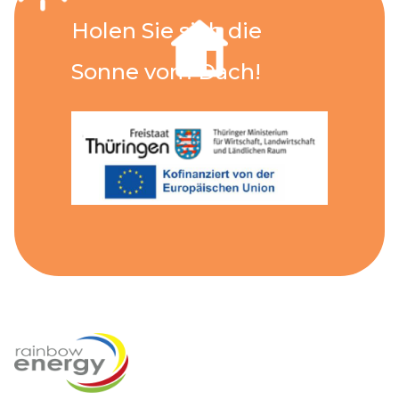
H
o
l
e
n
S
i
e
s
i
c
h
d
i
e
S
o
n
n
e
v
o
m
D
a
c
h
!